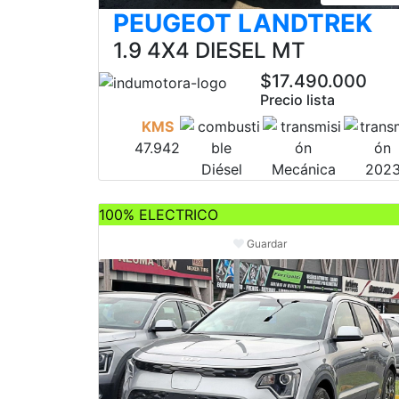
PEUGEOT LANDTREK
1.9 4X4 DIESEL MT
$17.490.000
Precio lista
KMS
47.942
Diésel
Mecánica
202
100% ELECTRICO
Guardar