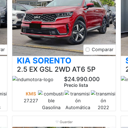
ar
Comparar
KIA SORENTO
2.5 EX GSL 2WD AT6 5P
$24.990.000
Precio lista
KMS
27.227
3
Gasolina
Automática
2022
Guardar