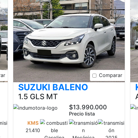
ar
Comparar
SUZUKI BALENO
1.5 GLS MT
$13.990.000
Precio lista
KMS
21.410
2
Gasolina
Mecánica
2025