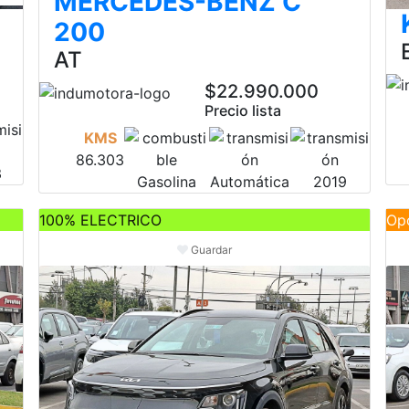
MERCEDES-BENZ C
200
AT
$22.990.000
Precio lista
KMS
86.303
3
Gasolina
Automática
2019
100% ELECTRICO
Op
Guardar