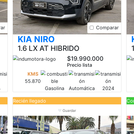
ar
Comparar
KIA NIRO
1.6 LX AT HIBRIDO
$19.990.000
Precio lista
KMS
55.870
4
Gasolina
Automática
2024
Recién llegado
Con
Guardar